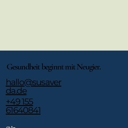
Gesundheit beginnt mit Neugier.
hallo@susaver
da.de
+49 155
61640841